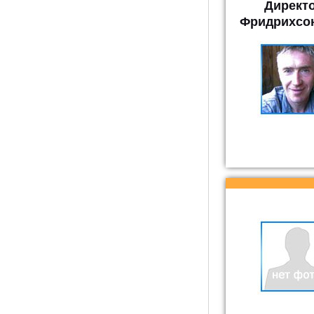
Директо
Фридрихсон