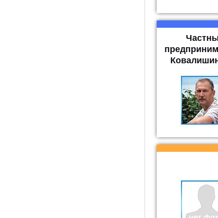
Частн
предприним
Ковалишин