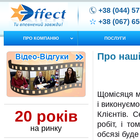
+38 (044) 5
+38 (067) 6
ПРО КОМПАНІЮ
ПОСЛУГИ
Про наші
Щомісяця м
і виконуємо
20 років
Клієнтів. 
робіт, і т
на ринку
обсязі буд