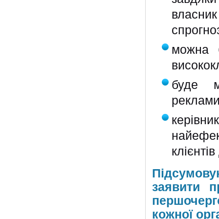
власни
спрогно
можна б
високок
буде м
реклами 
керів
найефек
клієнтів
Підсумову
заявити п
першочерг
кожної орга