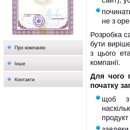
сайт), 
починат
не з ор
Розробка с
бути виріш
Про компанію
з цього ет
компанії.
Інше
Для чого 
Контакти
початку за
щоб з 
наскіль
продукт 
завдяк